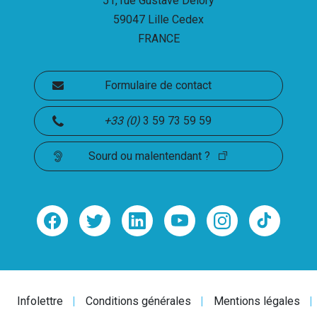
51, rue Gustave Delory
59047 Lille Cedex
FRANCE
Formulaire de contact
+33 (
0
)
3 59 73 59 59
Sourd ou malentendant ?
Infolettre
Conditions générales
Mentions légales