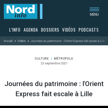
au menu
à la recherche
au contenu
MENU
L’INFO
AGENDA
DOSSIERS
VIDÉOS
PODCASTS
Accueil
Vidéos
Journées du patrimoine : l'Orient Express fait escale à Lille
CULTURE
MÉTROPOLE
|
23 septembre 2021
Journées du patrimoine : l'Orient
Express fait escale à Lille
Passez la vidéo