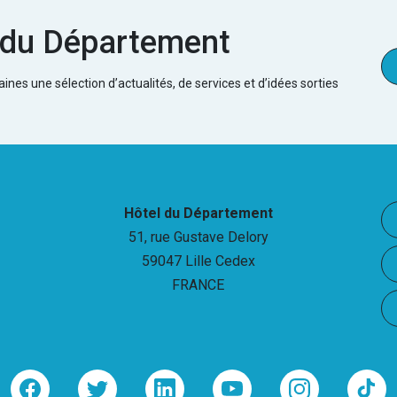
e du Département
nes une sélection d’actualités, de services et d’idées sorties
Hôtel du Département
51, rue Gustave Delory
59047 Lille Cedex
FRANCE