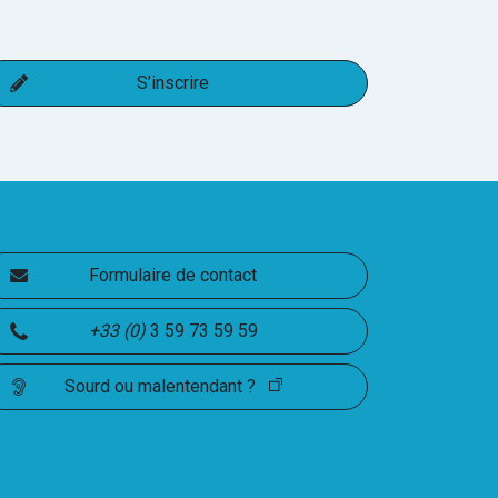
S’inscrire
Formulaire de contact
+33 (
0
)
3 59 73 59 59
Sourd ou malentendant ?