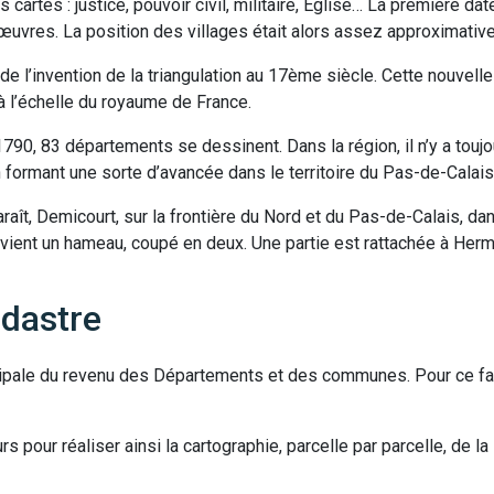
s cartes : justice, pouvoir civil, militaire, Eglise… La première da
uvres. La position des villages était alors assez approximative
e l’invention de la triangulation au 17ème siècle. Cette nouvell
 l’échelle du royaume de France.
 1790, 83 départements se dessinent. Dans la région, il n’y a touj
n formant une sorte d’avancée dans le territoire du Pas-de-Calais
raît, Demicourt, sur la frontière du Nord et du Pas-de-Calais, da
evient un hameau, coupé en deux. Une partie est rattachée à Hermie
adastre
incipale du revenu des Départements et des communes. Pour ce fa
s pour réaliser ainsi la cartographie, parcelle par parcelle, de la