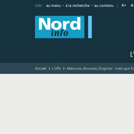
au menu
à la recherche
au contenu
A+
A
Aller :
L
Accueil
L'info
Mœuvres, Boursies, Doignies : mais que fon