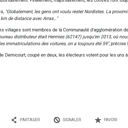
autoritairement. Finalement, majoritairement, les contres l’ont tou
es,
Globalement, les gens ont voulu rester Nordistes. La proxim
0 km de distance avec Arras…
(ses villages sont membres de la Communauté d’agglomération d
e bureau distributeur était Hermies (62147) jusqu’en 2013, où 
les immatriculations des voitures, on a toujours été 59
, précise
de Demicourt, coupé en deux, les électeurs votent pour les uns à
SIGNALER
PARTAGER
FAVORI